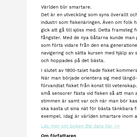
Världen blir smartare.
Det är en utveckling som syns överallt oc
industri som fiskenäringen. Även om folk 
gick att gå till sjöss med. Detta framsteg 
fångster. Med de nya båtarna kunde man ge
som förts vidare från den ena generatione
navigering och sätta kursen med hjälp av s
och hoppades på det bästa.
I slutet av 1800-talet hade fisket kommer
När man började orientera sig med längd-
förvandlat fisket från konst till vetensk
små sensorer fästa vid fisken så att man 
stimmen är samt var och när man bör kasta
ska kasta ut sina nät för bästa tänkbara få
exempel. Idag är världen smartare inom all
Läs mer om boken Big data här >>
Om författaren