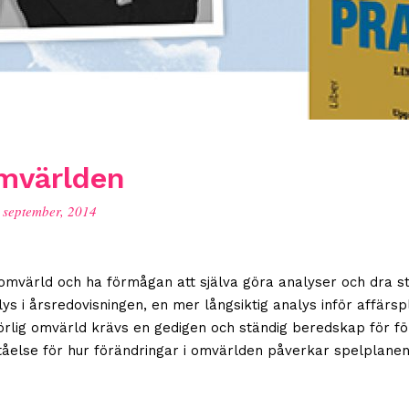
omvärlden
 september, 2014
omvärld och ha förmågan att själva göra analyser och dra str
 i årsredovisningen, en mer långsiktig analys inför affärsp
örlig omvärld krävs en gedigen och ständig beredskap för f
ståelse för hur förändringar i omvärlden påverkar spelplane