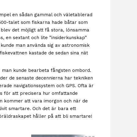
exempel en sådan gammal och väletablerad
 1500-talet som fiskarna hade båtar som
n blev det möjligt att få stora, lönsamma
, en sextant och lite ”insiderkunskap”
en kunde man använda sig av astronomisk
l fiskevattnen kastade de sedan sina nät
 där man kunde bearbeta fångsten ombord.
nder de senaste decennierna har tekniken
cerade navigationssystem och GPS. Ofta är
s för att precisera hur omfattande
den kommer att vara imorgon och när de
livit smartare. Och det är bara ett
öräldraskapet håller på att bli smartare!