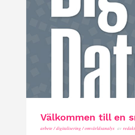
Välkommen till en s
arbete
/
digitalisering
/
omvärldsanalys
av
redak