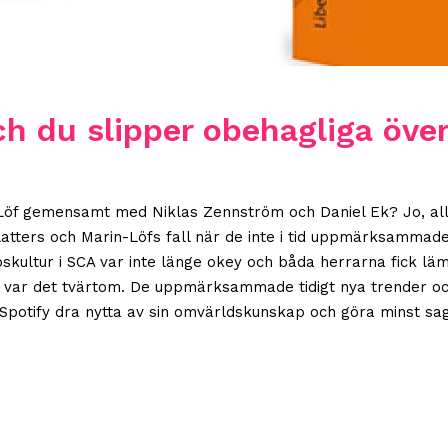
h du slipper obehagliga öve
Löf gemensamt med Niklas Zennström och Daniel Ek? Jo, alla
latters och Marin-Löfs fall när de inte i tid uppmärksamma
pskultur i SCA var inte länge okey och båda herrarna fick lä
var det tvärtom. De uppmärksammade tidigt nya trender och
potify dra nytta av sin omvärldskunskap och göra minst sag