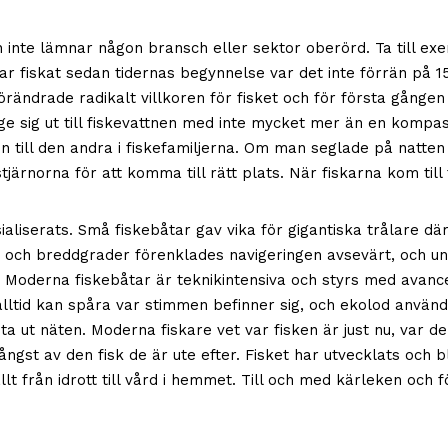
h inte lämnar någon bransch eller sektor oberörd. Ta till 
har fiskat sedan tidernas begynnelse var det inte förrän på
förändrade radikalt villkoren för fisket och för första gånge
 sig ut till fiskevattnen med inte mycket mer än en kompass
n till den andra i fiskefamiljerna. Om man seglade på natt
tjärnorna för att komma till rätt plats. När fiskarna kom til
sialiserats. Små fiskebåtar gav vika för gigantiska trålare
 och breddgrader förenklades navigeringen avsevärt, och u
ap. Moderna fiskebåtar är teknikintensiva och styrs med avan
alltid kan spåra var stimmen befinner sig, och ekolod använd
 ut näten. Moderna fiskare vet var fisken är just nu, var 
ngst av den fisk de är ute efter. Fisket har utvecklats och b
t från idrott till vård i hemmet. Till och med kärleken och f