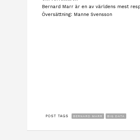
Bernard Marr är en av världens mest respe
Översättning: Manne Svensson
POST TAGS
BERNARD MARR
BIG DATA